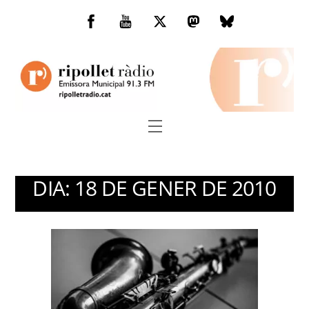
Skip
to
Facebook
You
Twitter
Mastodon
Bluesky
content
Tube
Menu
DIA:
18 DE GENER DE 2010