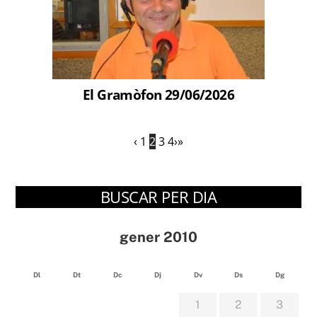
El Gramòfon 29/06/2026
‹
1
2
3
4
›
»
BUSCAR PER DIA
gener 2010
Dl
Dt
Dc
Dj
Dv
Ds
Dg
1
2
3