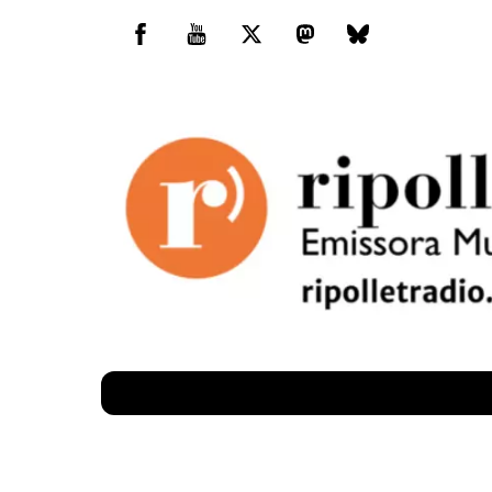
Skip
to
Facebook
You
Twitter
Mastodon
Bluesky
content
Tube