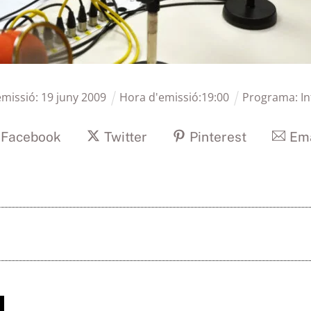
emissió:
19
juny
2009
Hora d'emissió:
19
:
00
Programa:
I
Facebook
Twitter
Pinterest
Ema