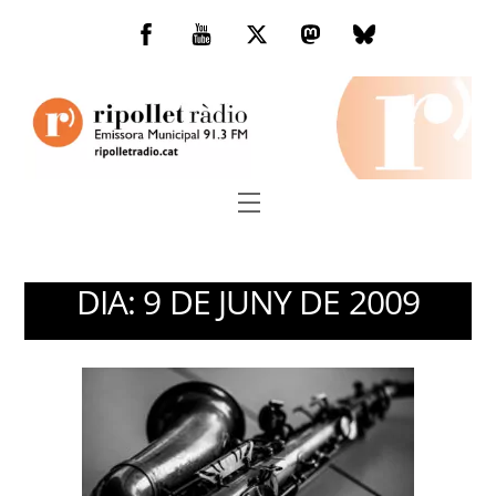
Skip
to
Facebook
You
Twitter
Mastodon
Bluesky
content
Tube
Menu
DIA:
9 DE JUNY DE 2009