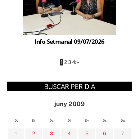
Info Setmanal 09/07/2026
1
2
3
4
›
»
BUSCAR PER DIA
juny 2009
Dl
Dt
Dc
Dj
Dv
Ds
Dg
1
2
3
4
5
6
7