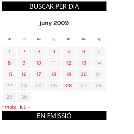
BUSCAR PER DIA
juny 2009
Dl
Dt
Dc
Dj
Dv
Ds
Dg
1
2
3
4
5
6
7
8
9
10
11
12
13
14
15
16
17
18
19
20
21
22
23
24
25
26
27
28
29
30
« maig
jul. »
EN EMISSIÓ