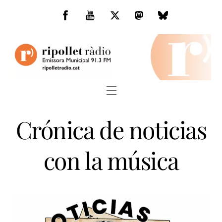
Skip
to
Facebook
You
Twitter
Mastodon
Bluesky
content
Tube
Menu
Crónica de noticias
con la música