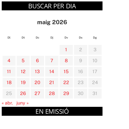
BUSCAR PER DIA
maig 2026
Dl
Dt
Dc
Dj
Dv
Ds
Dg
1
2
3
4
5
6
7
8
9
10
11
12
13
14
15
16
17
18
19
20
21
22
23
24
25
26
27
28
29
30
31
« abr.
juny »
EN EMISSIÓ