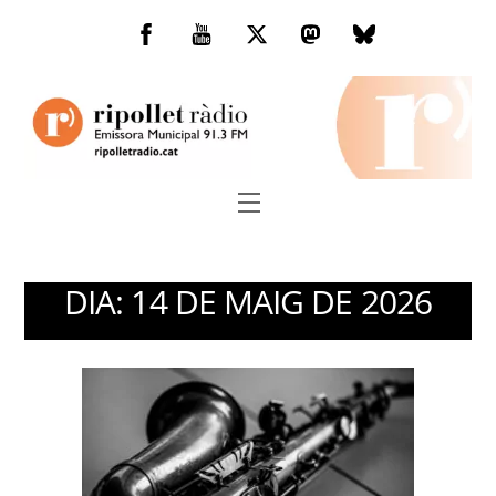
Skip
to
Facebook
You
Twitter
Mastodon
Bluesky
content
Tube
Menu
DIA:
14 DE MAIG DE 2026