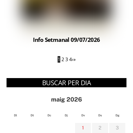
Info Setmanal 09/07/2026
1
2
3
4
›
»
BUSCAR PER DIA
maig 2026
Dl
Dt
Dc
Dj
Dv
Ds
Dg
1
2
3