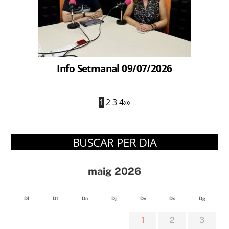
Info Setmanal 09/07/2026
1
2
3
4
›
»
BUSCAR PER DIA
maig 2026
Dl
Dt
Dc
Dj
Dv
Ds
Dg
1
2
3