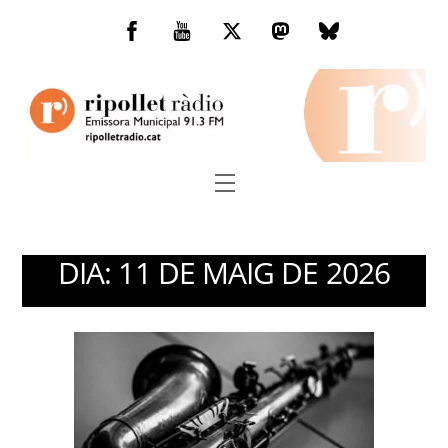
Skip
to
Facebook
You
Twitter
Mastodon
Bluesky
content
Tube
Menu
DIA:
11 DE MAIG DE 2026