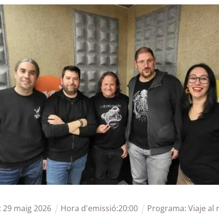
:
29
maig
2026
Hora d'emissió:
20
:
00
Programa:
Viaje al