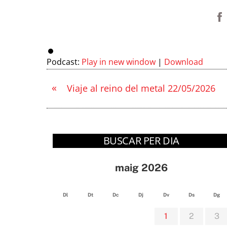
Podcast:
Play in new window
|
Download
«
Viaje al reino del metal 22/05/2026
BUSCAR PER DIA
maig 2026
Dl
Dt
Dc
Dj
Dv
Ds
Dg
1
2
3