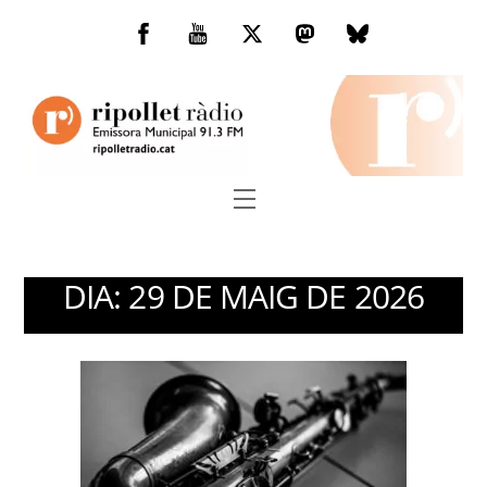
Skip
to
Facebook
You
Twitter
Mastodon
Bluesky
content
Tube
Menu
DIA:
29 DE MAIG DE 2026