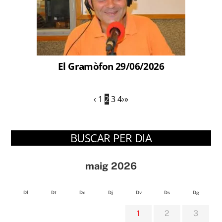
El Gramòfon 29/06/2026
‹
1
2
3
4
›
»
BUSCAR PER DIA
maig 2026
Dl
Dt
Dc
Dj
Dv
Ds
Dg
1
2
3