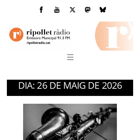
Skip
to
Facebook
You
Twitter
Mastodon
Bluesky
content
Tube
Menu
DIA:
26 DE MAIG DE 2026