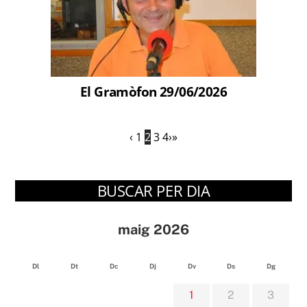
El Gramòfon 29/06/2026
‹
1
2
3
4
›
»
BUSCAR PER DIA
maig 2026
Dl
Dt
Dc
Dj
Dv
Ds
Dg
1
2
3