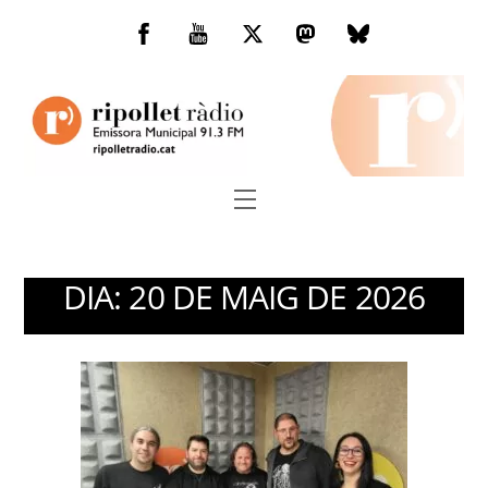
Skip
to
Facebook
You
Twitter
Mastodon
Bluesky
content
Tube
Menu
DIA:
20 DE MAIG DE 2026