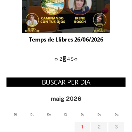
Temps de Llibres 26/06/2026
«
‹
2
3
4
5
›
»
BUSCAR PER DIA
maig 2026
Dl
Dt
Dc
Dj
Dv
Ds
Dg
1
2
3