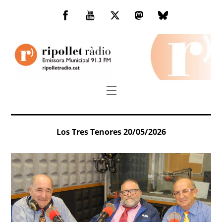
Skip
to
Facebook
You
Twitter
Mastodon
Bluesky
content
Tube
Menu
Los Tres Tenores 20/05/2026