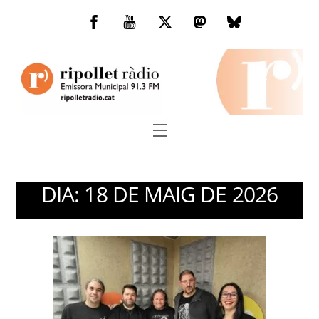
Skip
to
Facebook
You
Twitter
Mastodon
Bluesky
content
Tube
Menu
DIA:
18 DE MAIG DE 2026