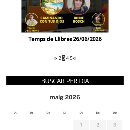
Temps de Llibres 26/06/2026
«
‹
2
3
4
5
›
»
BUSCAR PER DIA
maig 2026
Dl
Dt
Dc
Dj
Dv
Ds
Dg
1
2
3