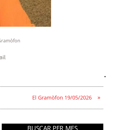
 Gramòfon
il
»
El Gramòfon 19/05/2026
BUSCAR PER MES