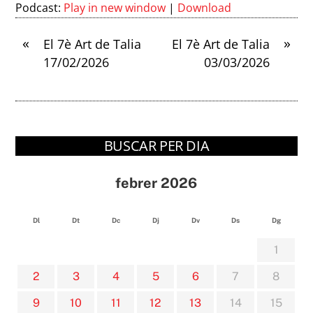
Podcast:
Play in new window
|
Download
«
»
El 7è Art de Talia
El 7è Art de Talia
17/02/2026
03/03/2026
BUSCAR PER DIA
febrer 2026
Dl
Dt
Dc
Dj
Dv
Ds
Dg
1
2
3
4
5
6
7
8
9
10
11
12
13
14
15