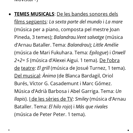
TEMES MUSICALS
:
De les bandes sonores dels
films següents
:
La sexta parte del mundo
i
La mare
(música per a piano, composta pel mestre Joan
Pineda, 3 temes);
Balandrau.Vent
salvatge
(música
d’Arnau Bataller. Tema:
Balandrau
);
Little Amélie
(música de Mari Fukuhara. Tema:
Epilogue
) i
Orwell
2+2= 5
(música d’Alexei Aigui. 1 tema).
De l’obra
de
teatre
:
El grill
(música de Josué Turnez, 1 tema).
Del musical
:
Ànima
(de Blanca Bardagil, Oriol
Burés, Víctor G. Casademunt i Marc Gómez.
Música d’Adrià Barbosa i Abel Garriga. Tema:
Un
llapis
).
I de les sèries de TV
:
Smiley
(música d’Arnau
Bataller. Tema:
El hilo rojo
) i
Más que rivales
(música de Peter Peter. 1 tema).