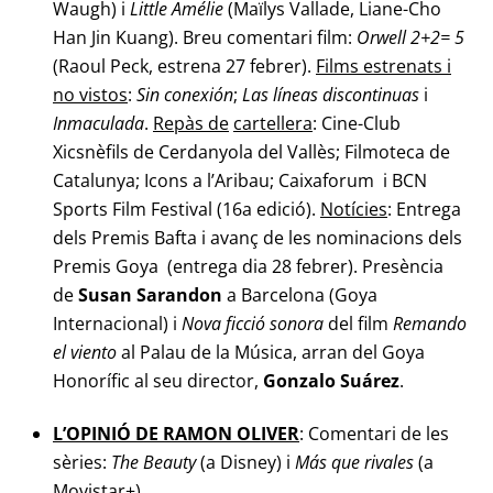
Waugh) i
Little Amélie
(Maïlys Vallade, Liane-Cho
Han Jin Kuang). Breu comentari film:
Orwell 2+2= 5
(Raoul Peck, estrena 27 febrer).
Films estrenats i
no vistos
:
Sin conexión
;
Las líneas discontinuas
i
Inmaculada
.
Repàs de
cartellera
: Cine-Club
Xicsnèfils de Cerdanyola del Vallès; Filmoteca de
Catalunya; Icons a l’Aribau; Caixaforum i BCN
Sports Film Festival (16a edició).
Notícies
: Entrega
dels Premis Bafta i avanç de les nominacions dels
Premis Goya (entrega dia 28 febrer). Presència
de
Susan Sarandon
a Barcelona (Goya
Internacional) i
Nova ficció sonora
del film
Remando
el viento
al Palau de la Música, arran del Goya
Honorífic al seu director,
Gonzalo Suárez
.
L’OPINIÓ DE RAMON OLIVER
: Comentari de les
sèries:
The Beauty
(a Disney) i
Más que
rivales
(a
Movistar+)