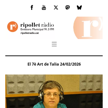
Skip
to
Facebook
You
Twitter
Mastodon
Bluesky
content
Tube
Menu
El 7è Art de Talia 24/02/2026