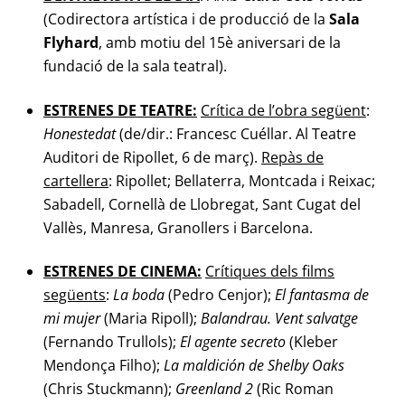
(Codirectora artística i de producció de la
Sala
Flyhard
, amb motiu del 15è aniversari de la
fundació de la sala teatral).
ESTRENES DE TEATRE:
Crítica de l’obra següent
:
Honestedat
(de/dir.: Francesc Cuéllar. Al Teatre
Auditori de Ripollet, 6 de març).
Repàs de
cartellera
: Ripollet; Bellaterra, Montcada i Reixac;
Sabadell, Cornellà de Llobregat, Sant Cugat del
Vallès, Manresa, Granollers i Barcelona.
ESTRENES DE CINEMA:
Crítiques dels films
següents
:
La boda
(Pedro Cenjor);
El fantasma de
mi mujer
(Maria Ripoll);
Balandrau. Vent salvatge
(Fernando Trullols);
El agente secreto
(Kleber
Mendonça Filho);
La maldición de Shelby Oaks
(Chris Stuckmann);
Greenland 2
(Ric Roman