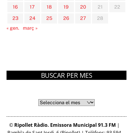
16
17
18
19
20
21
22
23
24
25
26
27
28
« gen.
març »
BUSCAR PER MES
Arxius
Arxius
©
Ripollet Ràdio. Emissora Municipal 91.3 FM
|
Rambla de Sant Jordi, 6 (Ripollet) | Telèfons: 93 594