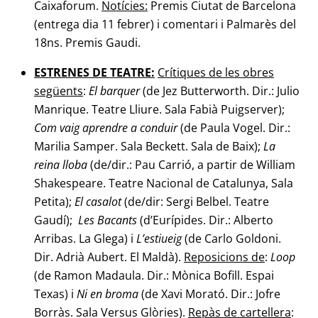
Caixaforum.
Notícies:
Premis Ciutat de Barcelona
(entrega dia 11 febrer) i comentari i Palmarès del
18ns. Premis Gaudi.
ESTRENES DE TEATRE:
Crítiques de les obres
següents
:
El barquer
(de Jez Butterworth. Dir.: Julio
Manrique. Teatre Lliure. Sala Fabià Puigserver);
Com vaig aprendre a conduir
(de Paula Vogel. Dir.:
Marilia Samper. Sala Beckett. Sala de Baix);
La
reina lloba
(de/dir.: Pau Carrió, a partir de William
Shakespeare. Teatre Nacional de Catalunya, Sala
Petita);
El casalot
(de/dir: Sergi Belbel. Teatre
Gaudí);
Les Bacants
(d’Eurípides. Dir.: Alberto
Arribas. La Glega) i
L’estiueig
(de Carlo Goldoni.
Dir. Adrià Aubert. El Maldà).
Reposicions de
:
Loop
(de Ramon Madaula. Dir.: Mònica Bofill. Espai
Texas) i
Ni en broma
(de Xavi Morató. Dir.: Jofre
Borràs. Sala Versus Glòries).
Repàs de cartellera
: