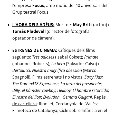
l’empresa
Focus
, amb motiu del 40 aniversari del
Grup teatral Focus.
L’HORA DELS ADÉUS:
Mort de:
May Britt
(actriu) i
Tomàs Pladevall
(director de fotografia i
operador de càmera).
ESTRENES DE CINEMA:
Crítiques dels films
següents
:
Tres adioses
(Isabel Coixet);
Primate
(Johannes Roberts);
La fiera
(Salvador Calvo) i
Bertolucci. Nuestra magnífica
obsesión
(Marco
Spagnoli).
Films estrenats i no vistos
:
Stray Kids:
The DominATE
Experience
;
La tarta del presidente
;
Billy, el hàmster cowboy
;
Hellboy: El hombre
retorcido
;
El rastre del llop
;
Evolution
i
Gemma Galgani
.
Repàs
de cartellera
: Ripollet, Cerdanyola del Vallès;
Filmoteca de Catalunya, Cicle sobre Infància en el