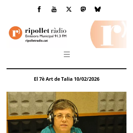
Skip
to
Facebook
You
Twitter
Mastodon
Bluesky
content
Tube
Menu
El 7è Art de Talia 10/02/2026