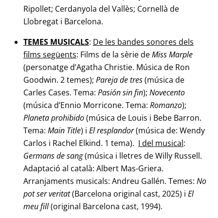
Ripollet; Cerdanyola del Vallès; Cornellà de
Llobregat i Barcelona.
TEMES MUSICALS
:
De les bandes sonores dels
films següents
: Films de la sèrie de
Miss Marple
(personatge d’Agatha Christie. Música de Ron
Goodwin. 2 temes);
Pareja de tres
(música de
Carles Cases. Tema:
Pasión sin fin
);
Novecento
(música d’Ennio Morricone. Tema:
Romanzo
);
Planeta prohibido
(música de Louis i Bebe Barron.
Tema:
Main Title
) i
El resplandor
(música de: Wendy
Carlos i Rachel Elkind. 1 tema).
I del musical
:
Germans de sang
(música i lletres de Willy Russell.
Adaptació al català: Albert Mas-Griera.
Arranjaments musicals: Andreu Gallén. Temes:
No
pot ser veritat
(Barcelona original cast, 2025) i
El
meu fill
(original Barcelona cast, 1994).