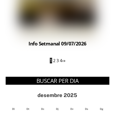
Info Setmanal 09/07/2026
1
2
3
4
›
»
BUSCAR PER DIA
desembre 2025
Dl
Dt
Dc
Dj
Dv
Ds
Dg