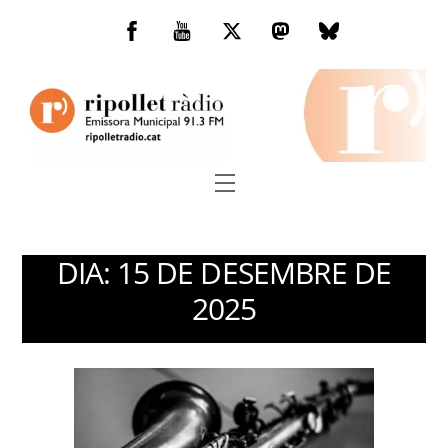
Skip
to
Facebook
You
Twitter
Mastodon
Bluesky
content
Tube
Menu
DIA:
15 DE DESEMBRE DE
2025