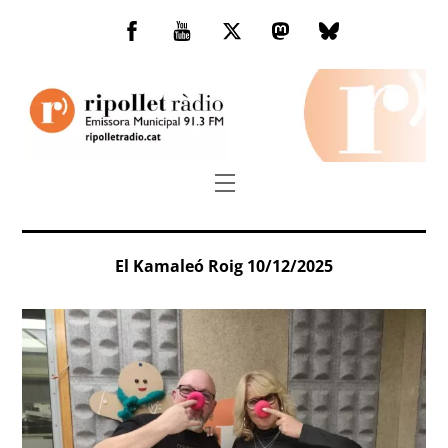
Skip
to
Facebook
You
Twitter
Mastodon
Bluesky
content
Tube
Menu
El Kamaleó Roig 10/12/2025