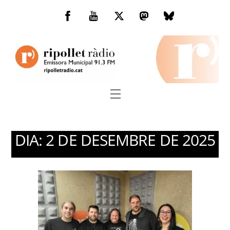
Skip
to
Facebook
You
Twitter
Mastodon
Bluesky
content
Tube
Menu
DIA:
2 DE DESEMBRE DE 2025