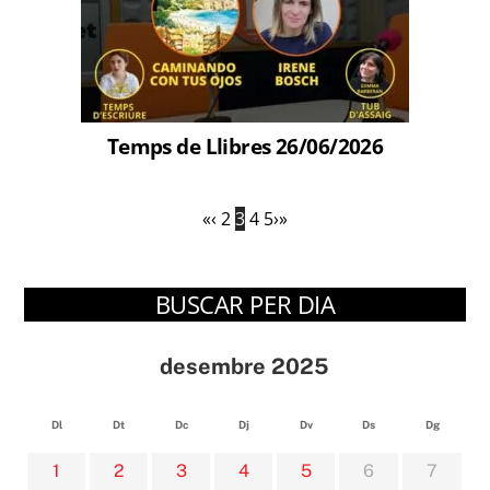
Temps de Llibres 26/06/2026
«
‹
2
3
4
5
›
»
BUSCAR PER DIA
desembre 2025
Dl
Dt
Dc
Dj
Dv
Ds
Dg
1
2
3
4
5
6
7