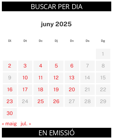
BUSCAR PER DIA
juny 2025
Dl
Dt
Dc
Dj
Dv
Ds
Dg
1
2
3
4
5
6
7
8
9
10
11
12
13
14
15
16
17
18
19
20
21
22
23
24
25
26
27
28
29
30
« maig
jul. »
EN EMISSIÓ