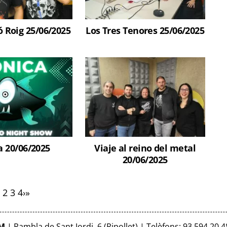
 Roig 25/06/2025
Los Tres Tenores 25/06/2025
a 20/06/2025
Viaje al reino del metal
20/06/2025
2
3
4
›
»
FM
| Rambla de Sant Jordi, 6 (Ripollet) | Telèfons: 93 594 20 4