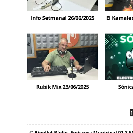
Info Setmanal 26/06/2025
El Kamaleó
Rubik Mix 23/06/2025
Sónic
1
©
Ripollet Ràdio. Emissora Municipal 91.3 