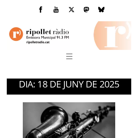
Skip
to
Facebook
You
Twitter
Mastodon
Bluesky
content
Tube
Menu
DIA:
18 DE JUNY DE 2025