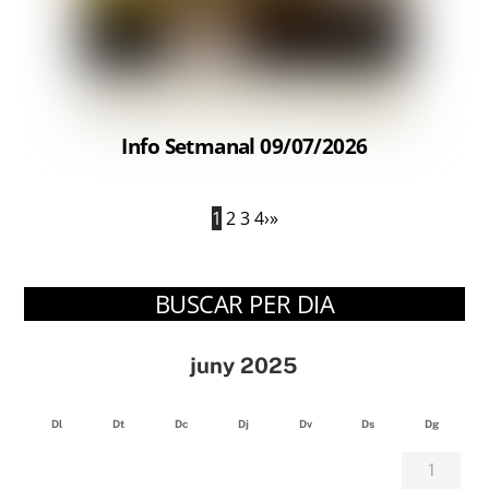
Info Setmanal 09/07/2026
1
2
3
4
›
»
BUSCAR PER DIA
juny 2025
Dl
Dt
Dc
Dj
Dv
Ds
Dg
1