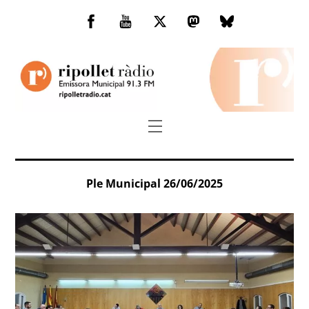
Skip
to
Facebook
You
Twitter
Mastodon
Bluesky
content
Tube
Menu
Ple Municipal 26/06/2025