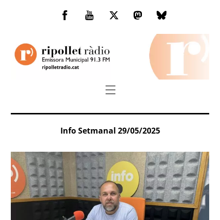
Skip
to
Facebook
You
Twitter
Mastodon
Bluesky
content
Tube
Menu
Info Setmanal 29/05/2025