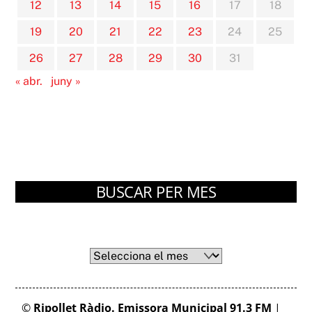
12
13
14
15
16
17
18
19
20
21
22
23
24
25
26
27
28
29
30
31
« abr.
juny »
BUSCAR PER MES
Arxius
Arxius
©
Ripollet Ràdio. Emissora Municipal 91.3 FM
|