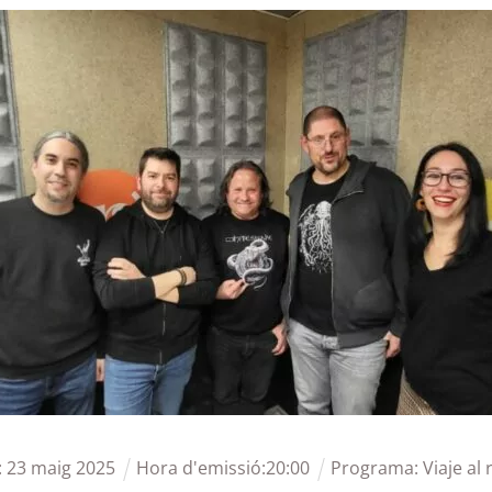
:
23
maig
2025
Hora d'emissió:
20
:
00
Programa:
Viaje al