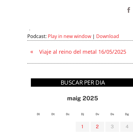
Podcast:
Play in new window
|
Download
«
Viaje al reino del metal 16/05/2025
BUSCAR PER DIA
maig 2025
Dl
Dt
Dc
Dj
Dv
Ds
Dg
1
2
3
4