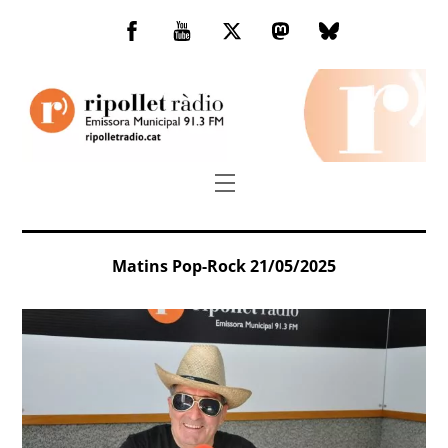
Skip
to
Facebook
You
Twitter
Mastodon
Bluesky
content
Tube
Menu
Matins Pop-Rock 21/05/2025