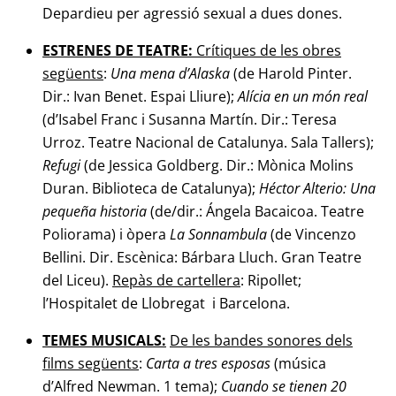
Depardieu per agressió sexual a dues dones.
ESTRENES DE TEATRE:
Crítiques de les obres
següents
:
Una mena d’Alaska
(de Harold Pinter.
Dir.: Ivan Benet. Espai Lliure);
Alícia en un món real
(d’Isabel Franc i Susanna Martín. Dir.: Teresa
Urroz. Teatre Nacional de Catalunya. Sala Tallers);
Refugi
(de Jessica Goldberg. Dir.: Mònica Molins
Duran. Biblioteca de Catalunya);
Héctor Alterio:
Una
pequeña
historia
(de/dir.: Ángela Bacaicoa. Teatre
Poliorama) i òpera
La Sonnambula
(de Vincenzo
Bellini. Dir. Escènica: Bárbara Lluch. Gran Teatre
del Liceu).
Repàs de cartellera
: Ripollet;
l’Hospitalet de Llobregat i Barcelona.
TEMES MUSICALS:
De les bandes sonores dels
films següents
:
Carta a tres esposas
(música
d’Alfred Newman. 1 tema);
Cuando se tienen 20