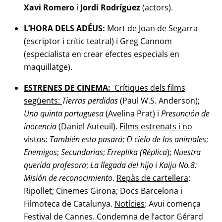
Xavi Romero
i
Jordi
Rodríguez
(actors).
L’HORA DELS ADÉUS:
Mort de Joan de Segarra
(escriptor i crític teatral) i Greg Cannom
(especialista en crear efectes especials en
maquillatge).
ESTRENES DE CINEMA:
Crítiques dels films
següents:
Tierras perdidas
(Paul W.S. Anderson);
Una quinta portuguesa
(Avelina Prat) i
Presunción de
inocencia
(Daniel Auteuil).
Films estrenats i no
vistos
:
También esto pasará
;
El cielo de los animales
;
Enemigos
;
Secundarias
;
Erreplika (Réplica
);
Nuestra
querida profesora
;
La llegada del
hijo
i
Kaiju No.8:
Misión de reconocimiento
.
Repàs de cartellera
:
Ripollet; Cinemes Girona; Docs Barcelona i
Filmoteca de Catalunya.
Notícies
: Avui comença
Festival de Cannes. Condemna de l’actor Gérard