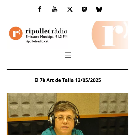
Skip
to
Facebook
You
Twitter
Mastodon
Bluesky
content
Tube
Menu
El 7è Art de Talia 13/05/2025