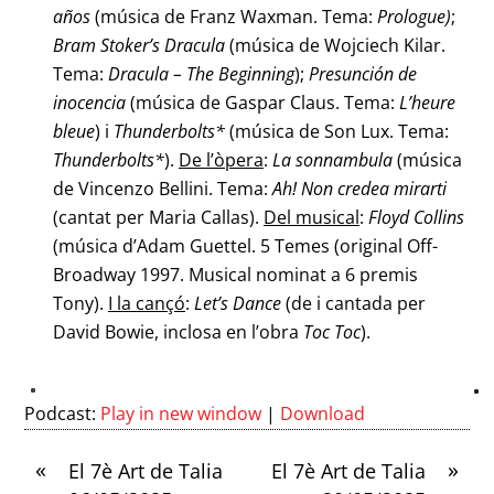
años
(música de Franz Waxman. Tema:
Prologue)
;
Bram Stoker’s Dracula
(música de Wojciech Kilar.
Tema:
Dracula – The Beginning
);
Presunción de
inocencia
(música de Gaspar Claus. Tema:
L’heure
bleue
) i
Thunderbolts*
(música de Son Lux. Tema:
Thunderbolts*
).
De l’òpera
:
La sonnambula
(música
de Vincenzo Bellini. Tema:
Ah! Non credea mirarti
(cantat per Maria Callas).
Del musical
:
Floyd Collins
(música d’Adam Guettel. 5 Temes (original Off-
Broadway 1997. Musical nominat a 6 premis
Tony).
I la cançó
:
Let’s Dance
(de i cantada per
David Bowie, inclosa en l’obra
Toc Toc
).
Podcast:
Play in new window
|
Download
«
»
El 7è Art de Talia
El 7è Art de Talia