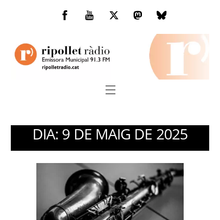
Skip
to
Facebook
You
Twitter
Mastodon
Bluesky
content
Tube
Menu
DIA:
9 DE MAIG DE 2025