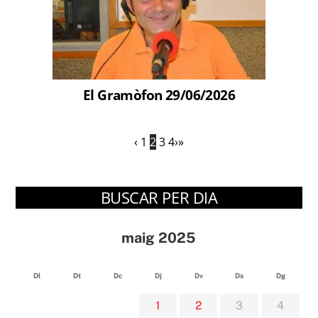
El Gramòfon 29/06/2026
‹
1
2
3
4
›
»
BUSCAR PER DIA
maig 2025
Dl
Dt
Dc
Dj
Dv
Ds
Dg
1
2
3
4