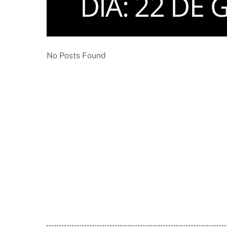
DIA:
22 DE 
No Posts Found