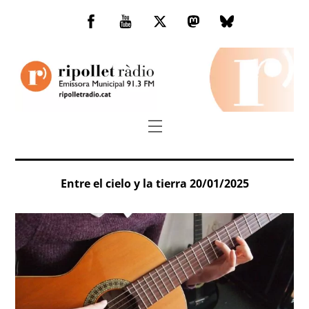
Skip
to
Facebook
You
Twitter
Mastodon
Bluesky
content
Tube
Menu
Entre el cielo y la tierra 20/01/2025