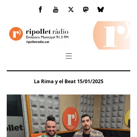
Skip
to
Facebook
You
Twitter
Mastodon
Bluesky
content
Tube
Menu
La Rima y el Beat 15/01/2025