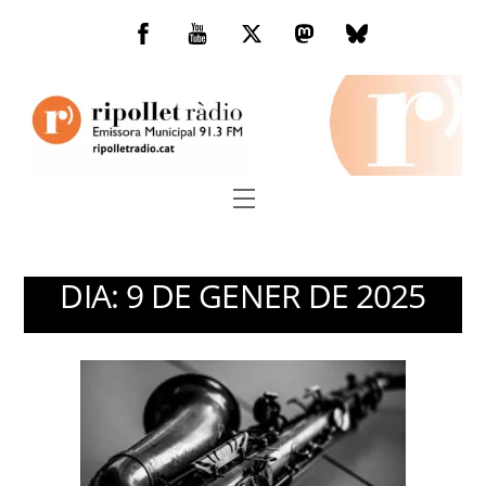
Skip
to
Facebook
You
Twitter
Mastodon
Bluesky
content
Tube
Menu
DIA:
9 DE GENER DE 2025