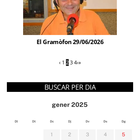
El Gramòfon 29/06/2026
‹
1
2
3
4
›
»
BUSCAR PER DIA
gener 2025
Dl
Dt
Dc
Dj
Dv
Ds
Dg
1
2
3
4
5