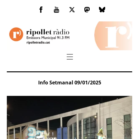
Skip
to
Facebook
You
Twitter
Mastodon
Bluesky
content
Tube
Menu
Info Setmanal 09/01/2025