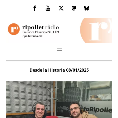
Skip
to
Facebook
You
Twitter
Mastodon
Bluesky
content
Tube
Menu
Desde la Historia 08/01/2025