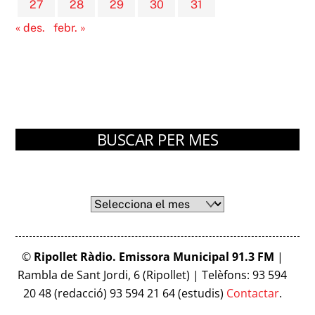
27
28
29
30
31
« des.
febr. »
BUSCAR PER MES
Arxius
Arxius
©
Ripollet Ràdio. Emissora Municipal 91.3 FM
|
Rambla de Sant Jordi, 6 (Ripollet) | Telèfons: 93 594
20 48 (redacció) 93 594 21 64 (estudis)
Contactar
.