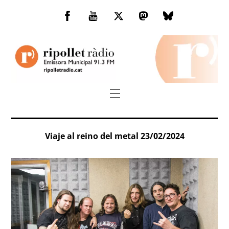
Skip
to
Facebook
You
Twitter
Mastodon
Bluesky
content
Tube
Menu
Viaje al reino del metal 23/02/2024