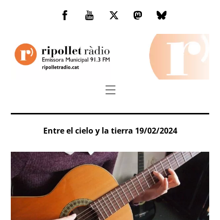
Skip
to
Facebook
You
Twitter
Mastodon
Bluesky
content
Tube
Menu
Entre el cielo y la tierra 19/02/2024