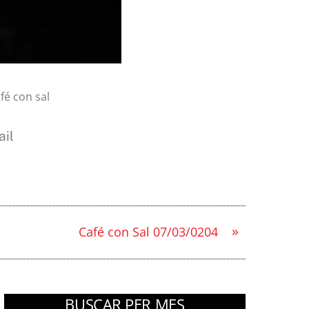
fé con sal
il
»
Café con Sal 07/03/0204
BUSCAR PER MES