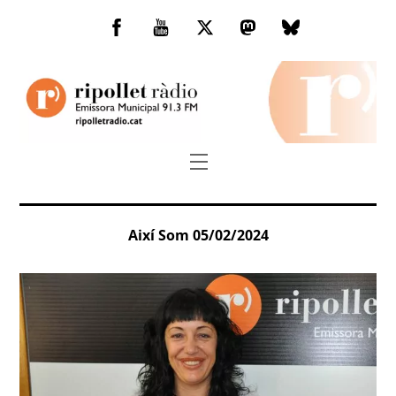
Skip
to
Facebook
You
Twitter
Mastodon
Bluesky
content
Tube
Menu
Així Som 05/02/2024