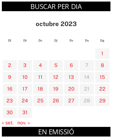
BUSCAR PER DIA
octubre 2023
Dl
Dt
Dc
Dj
Dv
Ds
Dg
1
2
3
4
5
6
7
8
9
10
11
12
13
14
15
16
17
18
19
20
21
22
23
24
25
26
27
28
29
30
31
« set.
nov. »
EN EMISSIÓ