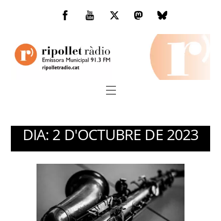
Skip
to
Facebook
You
Twitter
Mastodon
Bluesky
content
Tube
Menu
DIA:
2 D'OCTUBRE DE 2023