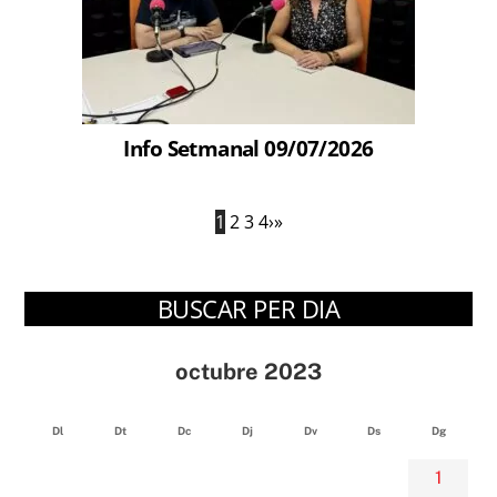
Info Setmanal 09/07/2026
1
2
3
4
›
»
BUSCAR PER DIA
octubre 2023
Dl
Dt
Dc
Dj
Dv
Ds
Dg
1