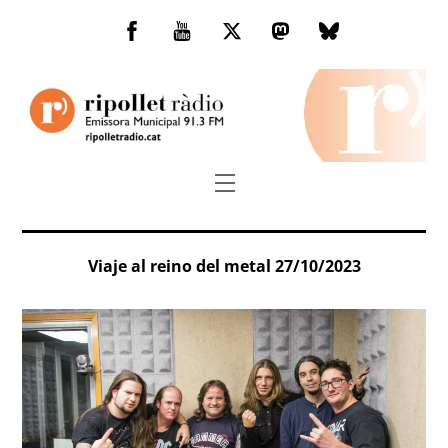
Skip
to
Facebook
You
Twitter
Mastodon
Bluesky
content
Tube
Menu
Viaje al reino del metal 27/10/2023