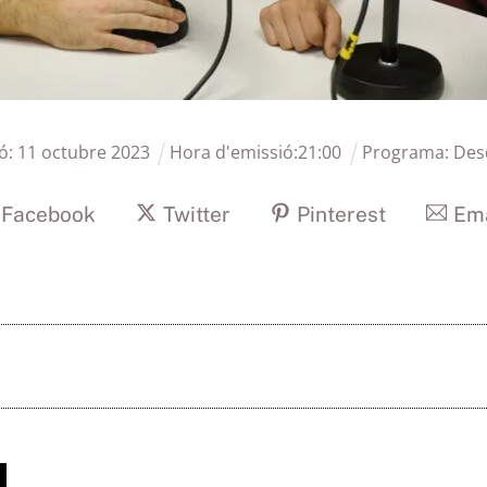
ó:
11
octubre
2023
Hora d'emissió:
21
:
00
Programa:
Desd
Facebook
Twitter
Pinterest
Ema