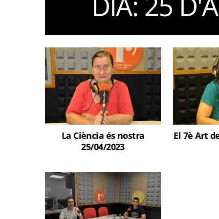
DIA:
25 D'
La Ciència és nostra
El 7è Art d
25/04/2023