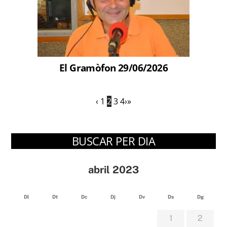
El Gramòfon 29/06/2026
‹
1
2
3
4
›
»
BUSCAR PER DIA
abril 2023
Dl
Dt
Dc
Dj
Dv
Ds
Dg
1
2