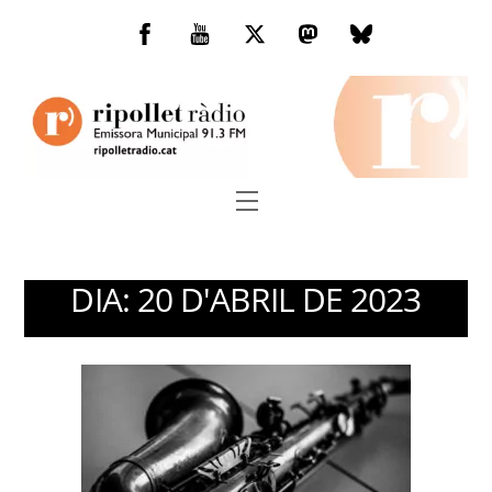
Skip
to
Facebook
You
Twitter
Mastodon
Bluesky
content
Tube
Menu
DIA:
20 D'ABRIL DE 2023