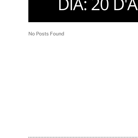
DIA:
20 D'
No Posts Found