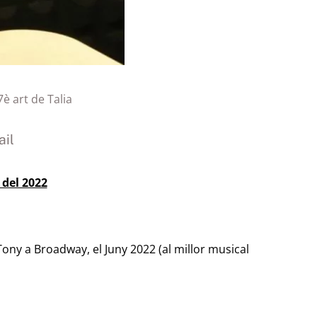
7è art de Talia
il
 del 2022
ony a Broadway, el Juny 2022 (al millor musical