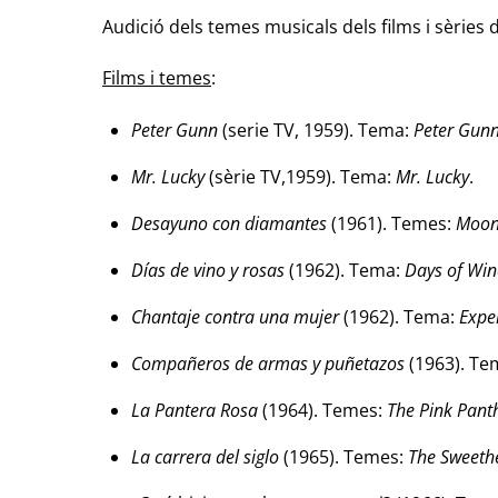
Audició dels temes musicals dels films i sèries
Films i temes
:
Peter Gunn
(serie TV, 1959). Tema:
Peter Gun
Mr. Lucky
(sèrie TV,1959). Tema:
Mr. Lucky
.
Desayuno con diamantes
(1961). Temes:
Moon
Días de vino y rosas
(1962). Tema:
Days of Win
Chantaje contra una mujer
(1962). Tema:
Expe
Compañeros de armas y puñetazos
(1963). Te
La Pantera Rosa
(1964). Temes:
The Pink Pant
La carrera del siglo
(1965). Temes:
The Sweethe