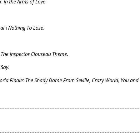
a:
In the Arms of Love
.
al
i
Nothing To Lose
.
:
The Inspector Clouseau Theme
.
 Say
.
toria Finale: The Shady Dame From Seville, Crazy World, You and M