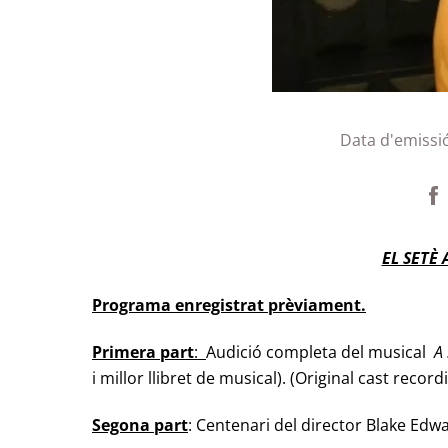
Data d'emissi
EL SETÈ 
Programa enregistrat prèviament.
Primera part
:
Audició completa del musical
A
i millor llibret de musical). (Original cast recor
Segona part
: Centenari del director Blake Edw