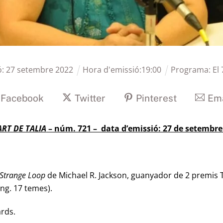
ó:
27
setembre
2022
Hora d'emissió:
19
:
00
Programa:
El 
Facebook
Twitter
Pinterest
Ema
ART DE TALIA
– núm. 721 – data d’emissió: 27 de setembre
 Strange Loop
de Michael R. Jackson, guanyador de 2 premis T
ding. 17 temes).
ards.