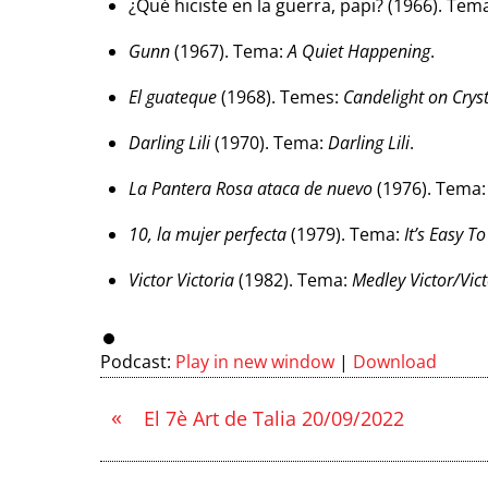
¿Qué hiciste en la guerra, papi? (1966). Tem
Gunn
(1967). Tema:
A Quiet Happening
.
El guateque
(1968). Temes:
Candelight on Cryst
Darling Lili
(1970). Tema:
Darling Lili
.
La Pantera Rosa ataca de nuevo
(1976). Tema
10, la mujer perfecta
(1979). Tema:
It’s Easy To
Victor Victoria
(1982). Tema:
Medley Victor/Vic
Podcast:
Play in new window
|
Download
«
El 7è Art de Talia 20/09/2022