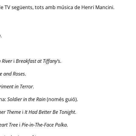
 de TV següents, tots amb música de Henri Mancini.
n
.
 River
i
Breakfast at Tiffany’s
.
e and Roses
.
riment in Terror
.
ma:
Soldier in the Rain
(només guió).
her Theme
i
It Had Better Be Tonight
.
art Tree
i
Pie-in-The-Face Polka
.