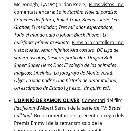
McDonagh) i
¡NOP!
(Jordan Peele).
Films vistos i no
comentats
encara
:
La invitación
;
Viaje al paraíso
;
Crímenes del futuro
;
Bullet Train
;
Buena suerte, Leo
Grande
;
El mediador
;
Tres mil años esperándote
;
Todo el mundo odia a Johan
;
Black Phone
i
La
huérfana: primer asesinato
.
Films a la cartellera i no
vistos
:
After. Amor infinito
;
Alta costura
;
DC Liga de
supermascotas
;
Desierto particular
;
Dragon Ball
Super: Super Hero
;
Duo
;
El colegio
de los animales
mágicos
;
Libélulas
;
La fotógrafa de Monte Verità
;
Olga
;
La vida padre
;
Una
historia de amor italiana
;
Un escándalo de Estado
i
¿Y esto.. de quién es?.
L’OPINIÓ DE RAMON OLIVER
:
Comentari
del film
Pacifiction
d’Albert Serra i de la serie de TV:
Better
Call Saul
. Breu comentari de la recent entrega dels
Premis Emmy i de la retransmissió de la
cerimònia fúnebre de la reina Elisabet II.