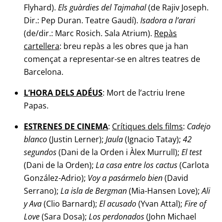
Flyhard).
Els guàrdies del Tajmahal
(de Rajiv Joseph.
Dir.: Pep Duran. Teatre Gaudí).
Isadora a l’arari
(de/dir.: Marc Rosich. Sala Atrium).
Repàs
cartellera
: breu repàs a les obres que ja han
començat a representar-se en altres teatres de
Barcelona.
L’HORA DELS ADÉUS
: Mort de l’actriu Irene
Papas.
ESTRENES DE CINEMA
:
Crítiques dels films
:
Cadejo
blanco
(Justin Lerner);
Jaula
(Ignacio Tatay);
42
segundos
(Dani de la Orden i Àlex Murrull);
El test
(Dani de la Orden);
La casa entre los
cactus
(Carlota
González-Adrio);
Voy a pasármelo bien
(David
Serrano);
La isla de Bergman
(Mia-Hansen Love);
Ali
y Ava
(Clio Barnard);
El acusado
(Yvan Attal);
Fire of
Love
(Sara Dosa);
Los perdonados
(John Michael