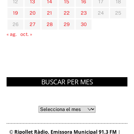
12
13
14
15
16
17
18
19
20
21
22
23
24
25
26
27
28
29
30
« ag.
oct. »
BUSCAR PER MES
Arxius
Arxius
©
Ripollet Ràdio. Emissora Municipal 91.3 FM
|