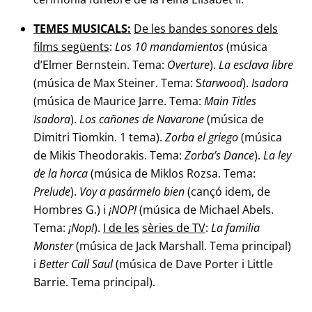
TEMES MUSICALS:
De les bandes sonores dels
films següents
:
Los 10 mandamientos
(música
d’Elmer Bernstein. Tema:
Overture
).
La esclava libre
(música de Max Steiner. Tema: S
tarwood
).
Isadora
(música de Maurice Jarre. Tema:
Main Titles
Isadora
).
Los cañones de Navarone
(música de
Dimitri Tiomkin. 1 tema).
Zorba el griego
(música
de Mikis Theodorakis. Tema:
Zorba’s Dance
).
La ley
de la horca
(música de Miklos Rozsa. Tema:
Prelude
).
Voy a pasármelo
bien
(cançó idem, de
Hombres G.) i
¡NOP!
(música de Michael Abels.
Tema:
¡Nop!
).
I de les
sèries de TV
:
La familia
Monster
(música de Jack Marshall. Tema principal)
i
Better Call Saul
(música de Dave Porter i Little
Barrie. Tema principal).