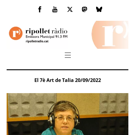
Skip
to
Facebook
You
Twitter
Mastodon
Bluesky
content
Tube
Menu
El 7è Art de Talia 20/09/2022