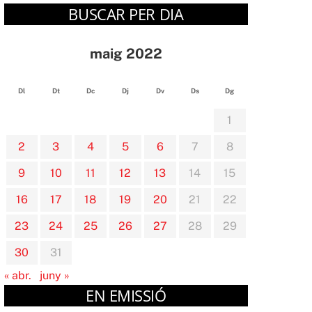
BUSCAR PER DIA
maig 2022
Dl
Dt
Dc
Dj
Dv
Ds
Dg
1
2
3
4
5
6
7
8
9
10
11
12
13
14
15
16
17
18
19
20
21
22
23
24
25
26
27
28
29
30
31
« abr.
juny »
EN EMISSIÓ