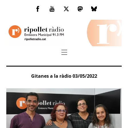
Skip
to
Facebook
You
Twitter
Mastodon
Bluesky
content
Tube
Menu
Gitanes a la ràdio 03/05/2022