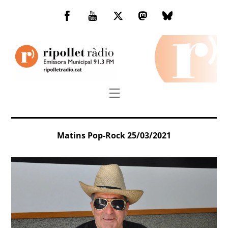
Skip
to
Facebook
You
Twitter
Mastodon
Bluesky
content
Tube
Menu
Matins Pop-Rock 25/03/2021